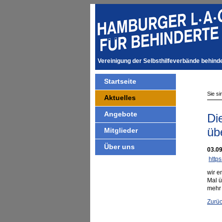
Vereinigung der Selbsthilfeverbände behin
Startseite
Sie si
Aktuelles
Angebote
Di
üb
Mitglieder
Über uns
03.0
http
wir e
Mal ü
mehr
Zurü