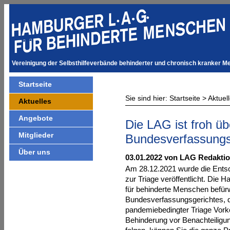
Vereinigung der Selbsthilfeverbände behinderter und chronisch kranker M
Startseite
Sie sind hier:
Startseite
>
Aktuel
Aktuelles
Angebote
Die LAG ist froh üb
Mitglieder
Bundesverfassungsg
Über uns
03.01.2022 von LAG Redakti
Am 28.12.2021 wurde die Ents
zur Triage veröffentlicht. Di
für behinderte Menschen befür
Bundesverfassungsgerichtes, d
pandemiebedingter Triage Vor
Behinderung vor Benachteiligu