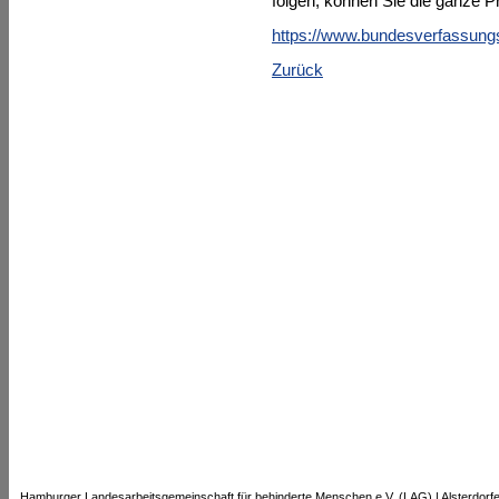
folgen, können Sie die ganze 
https://www.bundesverfassungs
Zurück
Hamburger Landesarbeitsgemeinschaft für behinderte Menschen e.V. (LAG) | Alsterdorf