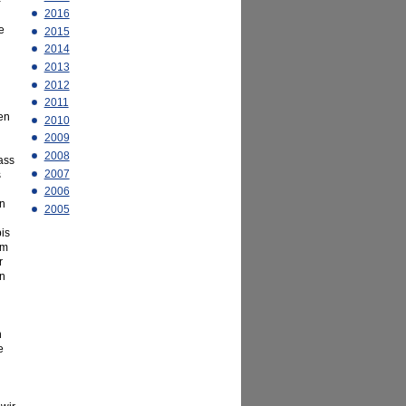
-
2016
e
2015
2014
2013
2012
2011
ien
2010
2009
2008
ass
2007
s
2006
n
2005
is
om
r
en
n
e