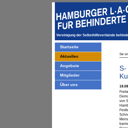
Vereinigung der Selbsthilfeverbände behin
Startseite
Sie si
Aktuelles
Angebote
S-
Ku
Mitglieder
Über uns
18.0
Freit
Demon
von S
Hambu
Festl
Schne
Mensc
barri