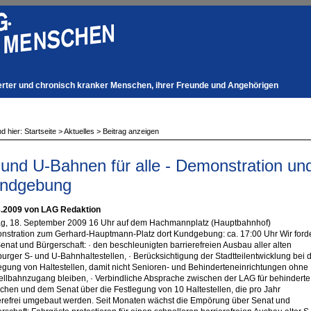
derter und chronisch kranker Menschen, ihrer Freunde und Angehörigen
nd hier:
Startseite
>
Aktuelles
>
Beitrag anzeigen
 und U-Bahnen für alle - Demonstration un
ndgebung
8.2009 von LAG Redaktion
ag, 18. September 2009 16 Uhr auf dem Hachmannplatz (Hauptbahnhof)
stration zum Gerhard-Hauptmann-Platz dort Kundgebung: ca. 17:00 Uhr Wir ford
enat und Bürgerschaft: · den beschleunigten barrierefreien Ausbau aller alten
rger S- und U-Bahnhaltestellen, · Berücksichtigung der Stadtteilentwicklung bei 
egung von Haltestellen, damit nicht Senioren- und Behinderteneinrichtungen ohne
llbahnzugang bleiben, · Verbindliche Absprache zwischen der LAG für behinderte
hen und dem Senat über die Festlegung von 10 Haltestellen, die pro Jahr
erefrei umgebaut werden. Seit Monaten wächst die Empörung über Senat und