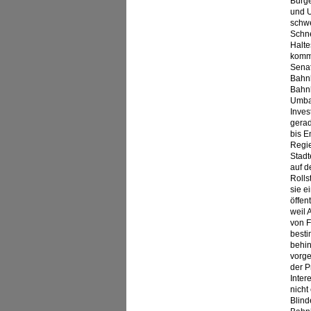
Bürge
und U
schwe
Schne
Halte
komme
Senat
Bahnh
Bahnh
Umbau
Inves
gerad
bis E
Regie
Stadt
auf d
Rolls
sie e
öffen
weil 
von F
besti
behin
vorge
der P
Inter
nicht
Blind