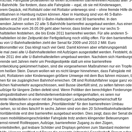
rschaft: Fahrgäste protestieren für einen schnelleren barrierefreien Ausbau alter S
-Bahnhöfe. Sie fordern, dass alle Fahrgäste – egal, ob sie mit Kinderwagen,
rem Gepäck, mit Rollstuhl oder mit Rollator unterwegs sind – ohne fremde Hilfe di
llbahnen in Hamburg nutzen können. Aber in Hamburg sind von 46 S-Bahn-
stellen erst 20 und von 80 U-Bahn-Haltestellen erst 30 barrierefrei. In den
nden Jahren sollen 22 alte S-Bahnhöfe barrierefrei ausgebaut werden. Aus einer
sdrucksache vom 26.05.09 geht aber hervor, dass bisher aber nur sechs S-
altstellen feststehen, die bis Ende 2011 barrierefrei werden. Für alle anderen S-
altstellen ist der Zeitpunkt der Fertigstellung noch völlig offen. Für den barrierefre
 von U-Bahnhaltestellen zieht der Senat für 2009 und 2010 2 Mill. Euro
titionsmittel vor. Das klingt nach viel Geld. Damit können aber erfahrungsgemäß
e mal zwei alte U-Bahnhaltestellen mit Aufzügen ausgestattet werden. Feststeht, d
nde 2011 drei alte U-Bahnhaltestellen umgebaut werden. Nachdem sich Hamburg
rende seit Jahren mehr um Prestigeobjekte statt um eine barrierefreie
entwicklung gekümmert haben, sind die vorgesehenen Maßnahmen nur ein Tropfe
em heißen Stein. Darum wollen wir es nicht länger hinnehmen, dass Fahrgäste mit
tuhl, Rollatoren oder Kinderwagen größere Umwege mit dem Bus fahren müssen, b
inen für sie zugänglichen Bahnhof erreichen. Oft sind Rollstuhlfahrer sogar ganz v
tlichen Nahverkehr ausgeschlossen, weil Busse überfüllt sind, zu selten fahren ode
Aufzüge für längere Zeiten defekt sind. Wenn Politiker den berechtigten Forderung
ahrgastinitiativen und Behindertenverbänden entgegenhalten, es seien nur
mmte Haltestellen in einer mit der Hamburger Landesarbeitsgemeinschaft für
derte Menschen abgestimmten „Prioritätenliste“ für den barrierefreien Umbau
sehen, so ist dies falsch!! In sechs Jahren sind von den 20 Schnellbahnhaltestelle
rioritätenliste erst drei barrierefrei ausgebaut worden. Dies zeigt, dass der Senat di
essen mobilitätseingeschränkter Fahrgäste trotz anders klingender Beteuerungen
 ernst nimmt! Rolltreppen, Aufzüge, barrierefreier Zugang zu den Zügen,
enleitstreifen, gut lesbare Schilder und Displays gehören zum Standard moderner