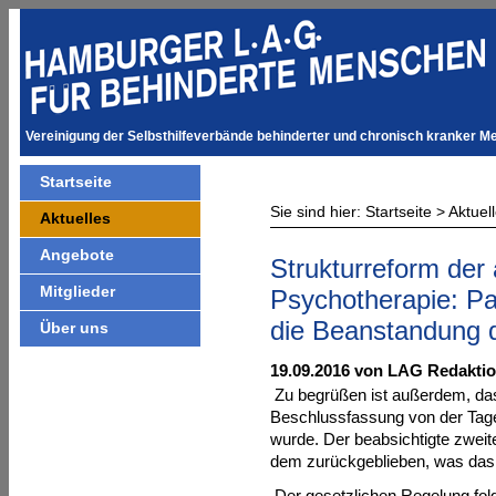
Vereinigung der Selbsthilfeverbände behinderter und chronisch kranker M
Startseite
Sie sind hier:
Startseite
>
Aktuel
Aktuelles
Angebote
Strukturreform der
Mitglieder
Psychotherapie: Pa
die Beanstandung d
Über uns
19.09.2016 von LAG Redakti
Zu begrüßen ist außerdem, das
Beschlussfassung von der Tag
wurde. Der beabsichtigte zweite
dem zurückgeblieben, was das 
Der gesetzlichen Regelung fo