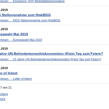
erlesen …
Einladung: HVV Mobilitätstrainingstage
4.2019
S Stellungnahme zum HmbBGG
erlesen …
KIDS Stellungnahme zum HmbBGG
4.2019
opawahl Mai 2019
erlesen …
Europawahl Mai 2019
4.2019
ahre UN-Behindertenrechtskonvention (K)ein Tag zum Feiern?
erlesen …
10 Jahre UN-Behindertenrechtskonvention (K)ein Tag zum Feiern?
3.2019
er of Intent
erlesen …
Letter of Intent
 7 von 21
Anfang
rück