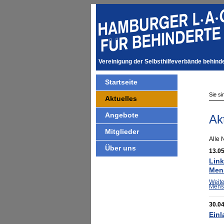
Vereinigung der Selbsthilfeverbände behin
Startseite
Sie si
Aktuelles
Angebote
Ak
Mitglieder
Alle 
Über uns
13.0
Link
Men
Weit
Mens
30.0
Einl