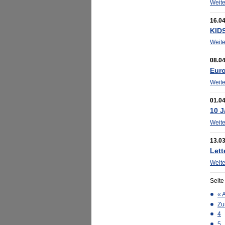
Weit
16.0
KID
Weit
08.0
Eur
Weit
01.0
10 J
Weit
13.0
Lett
Weit
Seite
« 
Zu
4
5