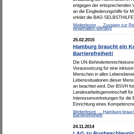
entgegen der entsprechenden Ve
an die Eingliederungshilfe für
erklärt die BAG SELBSTHILFE
Weiterlesen …
Zusagen zur Re
eingehalten werden!
25.02.2015
Hamburg braucht ein K
Barrierefreiheit!
Die UN-Behindertenrechtskonven
Voraussetzung für eine inklusiv
Menschen in allen Lebensbereic
Lebenssituationen dieser Mens
an beachtet wird. Der BSVH fo
Landesarbeitsgemeinschaft fü
Interessenvertretungen für die
Einrichtung eines Kompetenznet
Weiterlesen …
Hamburg brauch
Barrierefreiheit!
24.11.2014
LAG zu Busbeschleuni