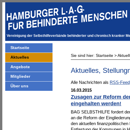
Vereinigung der Selbsthilfeverbände behinderter und chronisch kranker M
Startseite
Sie sind hier:
Startseite
>
Aktuel
Aktuelles
Angebote
Aktuelles, Stellun
Mitglieder
Alle Nachrichten als
RSS-Feed
Über uns
16.03.2015
Zusagen zur Reform der
eingehalten werden!
BAG SELBSTHILFE fordert den
an die Reform der Eingliederun
den aktuellen finanzpolitischen
Entlastung der Kommunen in H